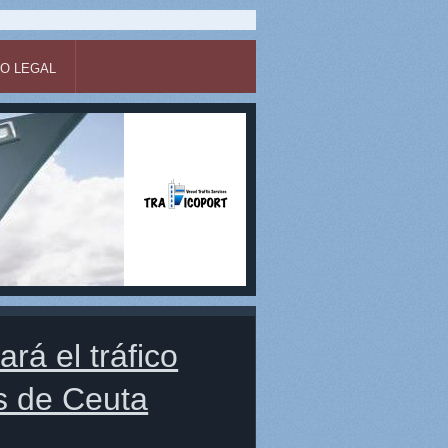
SO LEGAL
rá el tráfico
s de Ceuta