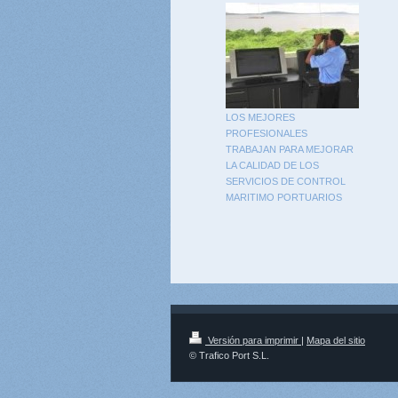
LOS MEJORES
PROFESIONALES
TRABAJAN PARA MEJORAR
LA CALIDAD DE LOS
SERVICIOS DE CONTROL
MARITIMO PORTUARIOS
Versión para imprimir
|
Mapa del sitio
© Trafico Port S.L.