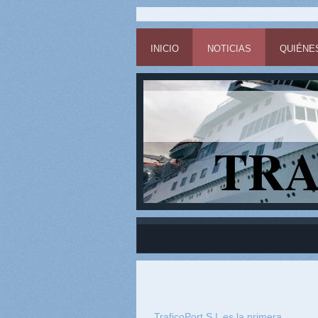
INICIO
NOTICIAS
QUIÉNE
TRA
TraficoPort S.L es la primera